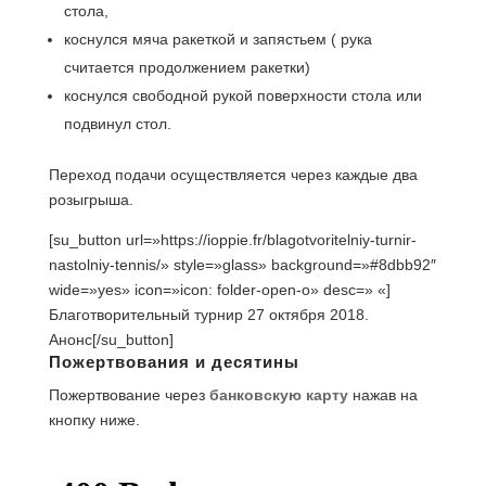
стола,
коснулся мяча ракеткой и запястьем ( рука
считается продолжением ракетки)
коснулся свободной рукой поверхности стола или
подвинул стол.
Переход подачи осуществляется через каждые два
розыгрыша.
[su_button url=»https://ioppie.fr/blagotvoritelniy-turnir-
nastolniy-tennis/» style=»glass» background=»#8dbb92″
wide=»yes» icon=»icon: folder-open-o» desc=» «]
Благотворительный турнир 27 октября 2018.
Анонс[/su_button]
Пожертвования и десятины
Пожертвование через
банковскую карту
нажав на
кнопку ниже.