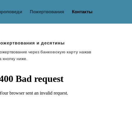
проповеди
Пожертвования
Контакты
ожертвования и десятины
ожертвование через
банковскую карту
нажав
а кнопку ниже.