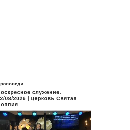
роповеди
оскресное служение.
2/08/2026 | церковь Святая
Иоппия