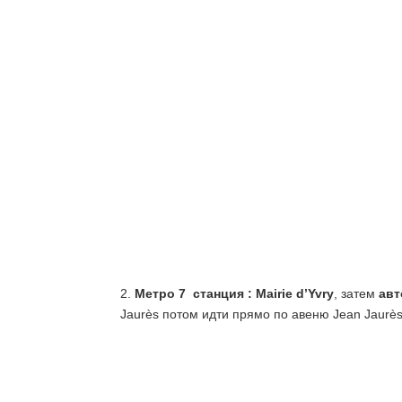
2.
Метро 7 станция : Mairie d’Yvry
, затем
авт
Jaurès потом идти прямо по авеню Jean Jaurès