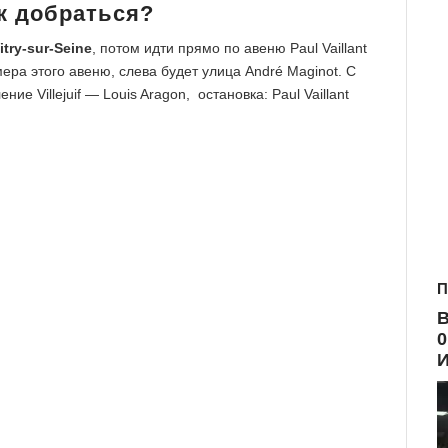
к добраться?
itry-sur-Seine
, потом идти прямо по авеню Paul Vaillant
мера этого авеню, слева будет улица André Maginot. С
ение Villejuif — Louis Aragon, остановка: Paul Vaillant
П
В
0