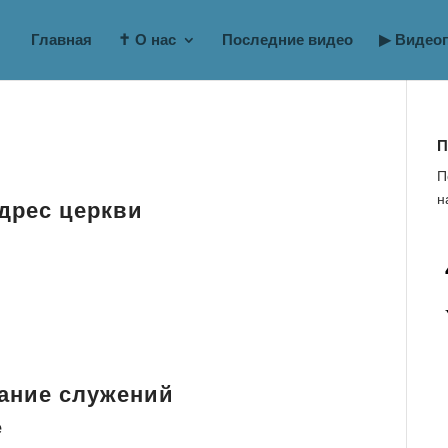
Главная
✝ О нас
Последние видео
▶ Видео
П
П
н
дрес церкви
ание служений
е