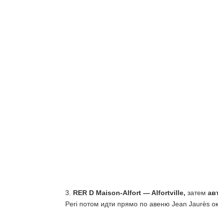
3.
RER D Maison-Alfort — Alfortville,
затем
ав
Peri потом идти прямо по авеню Jean Jaurès о