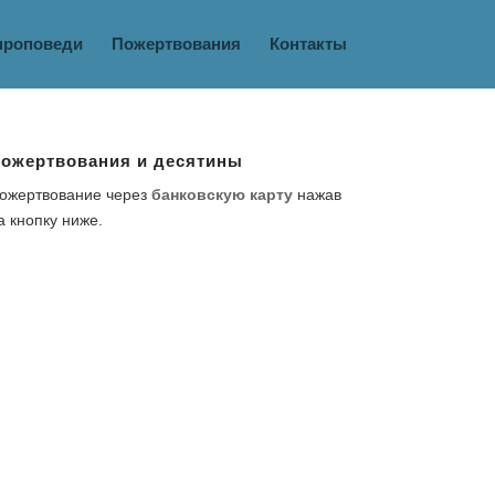
проповеди
Пожертвования
Контакты
ожертвования и десятины
ожертвование через
банковскую карту
нажав
а кнопку ниже.