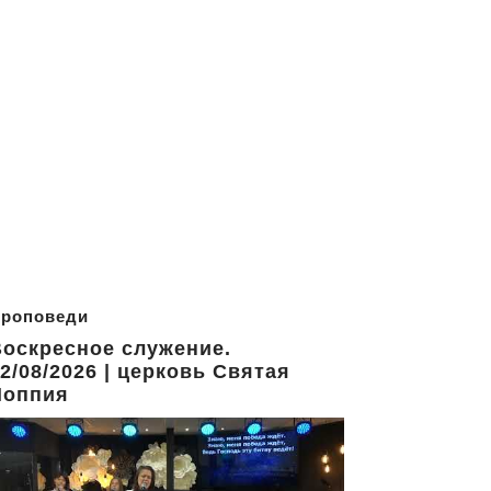
роповеди
оскресное служение.
2/08/2026 | церковь Святая
Иоппия