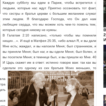
Каждую субботу мы едем в Париж, чтобы встретится с
людьми, которые нас ждут. Приятно осозновать тот факт,
что сестры и братья церкви с большим желанием служат
этим людям.
Я благодарю Господа, что Он дал нам
любящие сердца, что мы можем хоть чем-то помочь тем,
В
которые сегодня никому не нужны.
2
В Галатам 2:10 написано, «только чтобы мы помнили
нищих…». И ещё в Матфея 25:35, «ибо алкал Я, и вы дали
Мне есть; жаждал, и вы напоили Меня; был странником, и
вы приняли Меня; был наг, и вы одели Меня; был болен, и
вы посетили Меня; в темнице был, и вы пришли ко Мне. 40
И Царь скажет им в ответ: истинно говорю вам: так как вы
сделали это одному из сих братьев Моих меньших, то
ела
тра
ать
емся